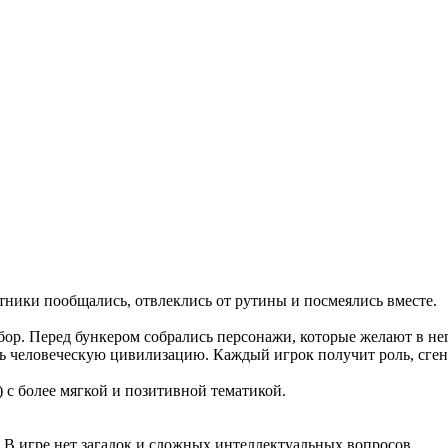
стники пообщались, отвлеклись от рутины и посмеялись вместе.
бор. Перед бункером собрались персонажи, которые желают в не
ть человеческую цивилизацию. Каждый игрок получит роль, сге
) с более мягкой и позитивной тематикой.
 В игре нет загадок и сложных интеллектуальных вопросов.