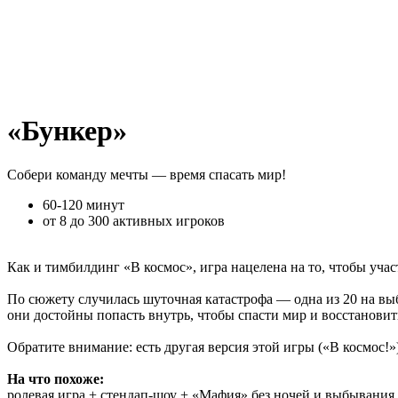
«Бункер»
Собери команду мечты — время спасать мир!
60-120 минут
о
т 8 до 300 активных игроков
Как и тимбилдинг «В космос», игра нацелена на то, чтобы уча
По сюжету случилась шуточная катастрофа — одна из 20 на вы
они достойны попасть внутрь, чтобы спасти мир и восстанови
Обратите внимание: есть другая версия этой игры («В космос!»
На что похоже:
ролевая игра + стендап-шоу + «Мафия» без ночей и выбывания.